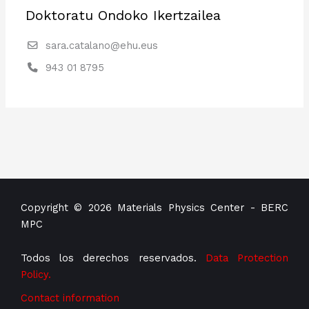
Doktoratu Ondoko Ikertzailea
sara.catalano@ehu.eus
943 01 8795
Copyright © 2026 Materials Physics Center - BERC
MPC
Todos los derechos reservados.
Data Protection
Policy.
Contact information