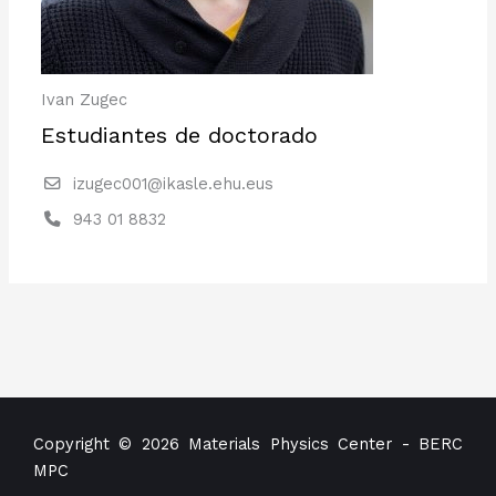
Ivan Zugec
Estudiantes de doctorado
izugec001@ikasle.ehu.eus
943 01 8832
Copyright © 2026 Materials Physics Center - BERC
MPC